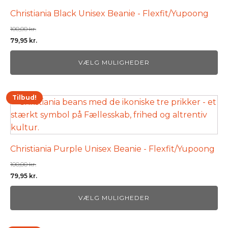
flere
Christiania Black Unisex Beanie - Flexfit/Yupoong
varianter.
Mulighederne
100,00
kr.
Den
Den
79,95
kr.
kan
oprindelige
aktuelle
vælges
VÆLG MULIGHEDER
pris
pris
på
var:
er:
varesiden
100,00 kr..
79,95 kr..
Tilbud!
Dette
vare
har
flere
Christiania Purple Unisex Beanie - Flexfit/Yupoong
varianter.
Mulighederne
100,00
kr.
Den
Den
79,95
kr.
kan
oprindelige
aktuelle
vælges
VÆLG MULIGHEDER
pris
pris
på
var:
er:
varesiden
100,00 kr..
79,95 kr..