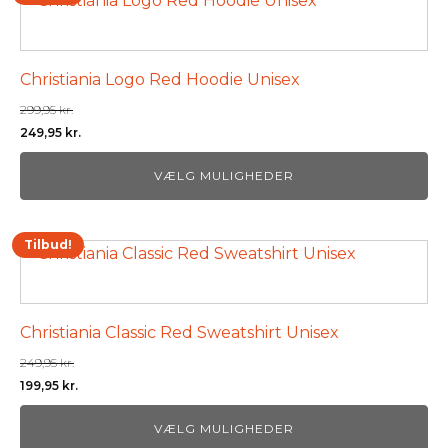
vare
har
flere
Christiania Logo Red Hoodie Unisex
varianter.
299,95
kr.
Mulighederne
Den
Den
249,95
kr.
kan
oprindelige
aktuelle
vælges
VÆLG MULIGHEDER
pris
pris
på
var:
er:
varesiden
299,95 kr..
249,95 kr..
Tilbud!
Dette
vare
har
flere
Christiania Classic Red Sweatshirt Unisex
varianter.
249,95
kr.
Mulighederne
Den
Den
199,95
kr.
kan
oprindelige
aktuelle
vælges
VÆLG MULIGHEDER
pris
pris