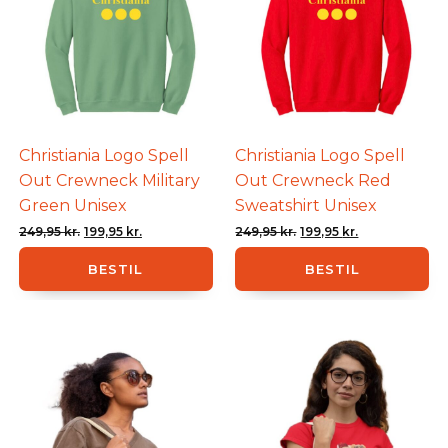
Christiania Logo Spell
Christiania Logo Spell
Out Crewneck Military
Out Crewneck Red
Green Unisex
Sweatshirt Unisex
Den
Den
Den
Den
249,95
kr.
199,95
kr.
249,95
kr.
199,95
kr.
oprindelige
aktuelle
oprindelige
aktuelle
BESTIL
BESTIL
pris
pris
pris
pris
var:
er:
var:
er:
249,95 kr..
199,95 kr..
249,95 kr..
199,95 kr..