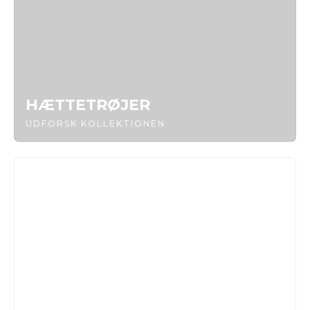
HÆTTETRØJER
UDFORSK KOLLEKTIONEN
SWEATSHIRTS