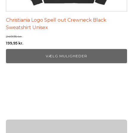
Christiania Logo Spell out Crewneck Black
Sweatshirt Unisex
249,95
kr.
Den
Den
199,95
kr.
oprindelige
aktuelle
VÆLG MULIGHEDER
pris
pris
var:
er:
249,95 kr..
199,95 kr..