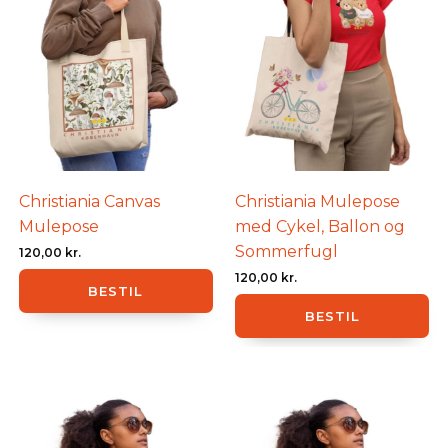
Christiania Canvas
Christiania Mulepose
Mulepose
med Cykel, Ballon og
Sommerfugl
120,00
kr.
120,00
kr.
BESTIL
BESTIL