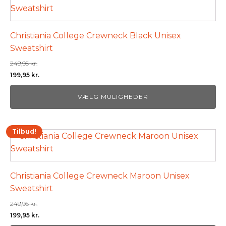
vare
har
flere
Christiania College Crewneck Black Unisex
varianter.
Sweatshirt
Mulighederne
249,95
kr.
kan
Den
Den
199,95
kr.
vælges
oprindelige
aktuelle
på
VÆLG MULIGHEDER
pris
pris
varesiden
var:
er:
249,95 kr..
199,95 kr..
Tilbud!
Dette
vare
har
flere
Christiania College Crewneck Maroon Unisex
varianter.
Sweatshirt
Mulighederne
249,95
kr.
kan
Den
Den
199,95
kr.
vælges