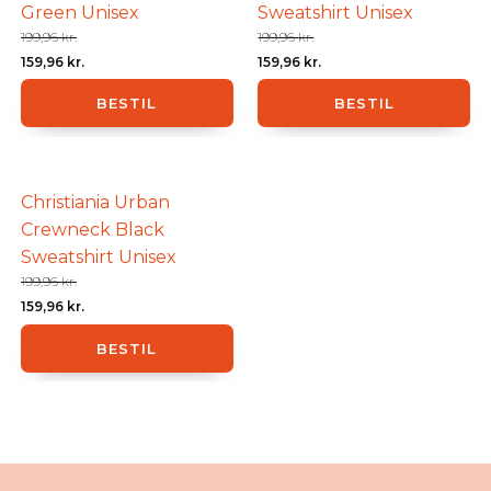
Green Unisex
Sweatshirt Unisex
199,96
kr.
199,96
kr.
Den
Den
Den
Den
159,96
kr.
159,96
kr.
oprindelige
aktuelle
oprindelige
aktuelle
BESTIL
BESTIL
pris
pris
pris
pris
var:
er:
var:
er:
199,96 kr..
159,96 kr..
199,96 kr..
159,96 kr..
Christiania Urban
Crewneck Black
Sweatshirt Unisex
199,96
kr.
Den
Den
159,96
kr.
oprindelige
aktuelle
BESTIL
pris
pris
var:
er:
199,96 kr..
159,96 kr..