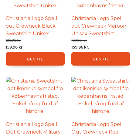
Christiania Logo Spell
Christiania Logo Spell
out Crewneck Black
out Crewneck Maroon
Sweatshirt Unisex
Unisex Sweatshirt
199,96
kr.
199,96
kr.
Den
Den
Den
Den
159,96
kr.
159,96
kr.
oprindelige
aktuelle
oprindelige
aktuelle
BESTIL
BESTIL
pris
pris
pris
pris
var:
er:
var:
er:
199,96 kr..
159,96 kr..
199,96 kr..
159,96 kr..
Christiania Logo Spell
Christiania Logo Spell
Out Crewneck Military
Out Crewneck Red