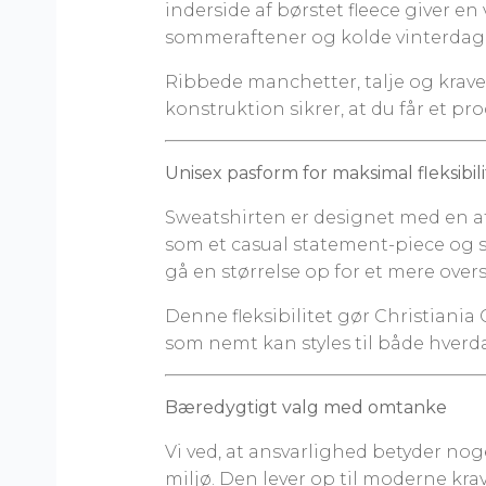
inderside af børstet fleece giver e
sommeraftener og kolde vinterdag
Ribbede manchetter, talje og krave
konstruktion sikrer, at du får et pr
Unisex pasform for maksimal fleksibili
Sweatshirten er designet med en a
som et casual statement-piece og som
gå en størrelse op for et mere overs
Denne fleksibilitet gør Christiania C
som nemt kan styles til både hverda
Bæredygtigt valg med omtanke
Vi ved, at ansvarlighed betyder n
miljø. Den lever op til moderne k