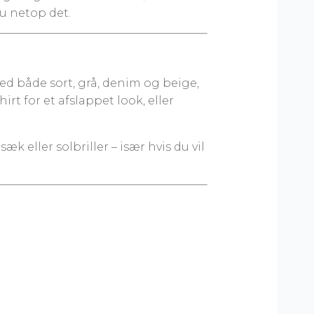
du netop det.
d både sort, grå, denim og beige,
irt for et afslappet look, eller
ller solbriller – især hvis du vil