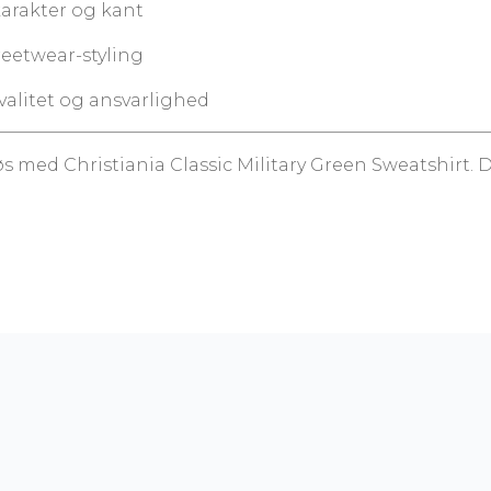
karakter og kant
reetwear-styling
valitet og ansvarlighed
øs med Christiania Classic Military Green Sweatshirt. De