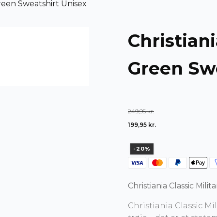
 Green Sweatshirt Unisex
Christiani
Green Swe
249,95
kr.
Den
Den
199,95
kr.
oprindelige
aktuelle
-20%
pris
pris
var:
er:
249,95 kr..
199,95 kr..
Christiania Classic Mili
Christiania Classic M