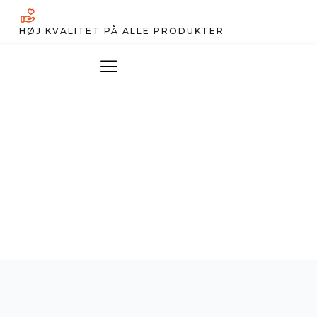
HØJ KVALITET PÅ ALLE PRODUKTER
Hættetrøjer
Sweatshirts
T-Shirts
Hatte & huer
Tasker & punge
Køleskabsmagneter
Souvenirs