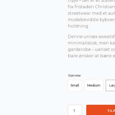
trøje – det er et stat
fra fristaden Christia
streetwear med et aute
modebevidste byboere
holdning.
Denne unisex sweatsh
minimalistisk, men kar
garderobe – uanset om 
bare ønsker at bære et
Størrelse
Small
Medium
Lar
Christiania
TIL
Classic