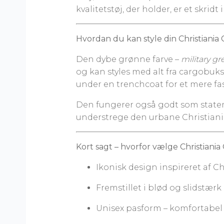
kvalitetstøj, der holder, er et skrid
Hvordan du kan style din Christiania 
Den dybe grønne farve –
military g
og kan styles med alt fra cargobukser
under en trenchcoat for et mere fas
Den fungerer også godt som stateme
understrege den urbane Christiani
Kort sagt – hvorfor vælge Christiania 
Ikonisk design inspireret af Ch
Fremstillet i blød og slidstæ
Unisex pasform – komfortabel og