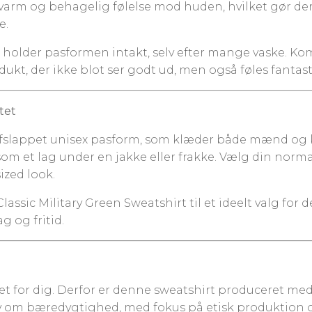
n varm og behagelig følelse mod huden, hvilket gør den
e.
 holder pasformen intakt, selv efter mange vaske. Ko
odukt, der ikke blot ser godt ud, men også føles fantast
tet
fslappet unisex pasform, som klæder både mænd og k
 et lag under en jakke eller frakke. Vælg din normale s
ized look.
lassic Military Green Sweatshirt til et ideelt valg for d
g og fritid.
oget for dig. Derfor er denne sweatshirt produceret 
rav om bæredygtighed, med fokus på etisk produktion 