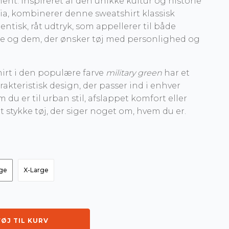
ement. Inspireret af den unikke kultur og historie
nia, kombinerer denne sweatshirt klassisk
ntisk, råt udtryk, som appellerer til både
 og dem, der ønsker tøj med personlighed og
irt i den populære farve
military green
har et
akteristisk design, der passer ind i enhver
du er til urban stil, afslappet komfort eller
 stykke tøj, der siger noget om, hvem du er.
ge
X-Large
FØJ TIL KURV