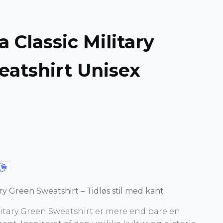
a Classic Military
atshirt Unisex
tary Green Sweatshirt – Tidløs stil med kant
ilitary Green Sweatshirt er mere end bare en