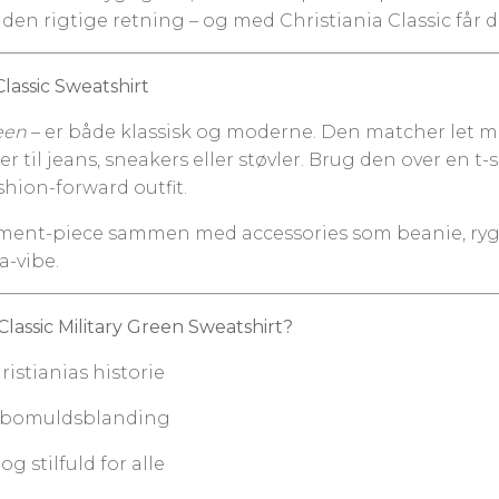
t i den rigtige retning – og med Christiania Classic får 
Classic Sweatshirt
reen
– er både klassisk og moderne. Den matcher let me
 til jeans, sneakers eller støvler. Brug den over en t-sh
hion-forward outfit.
nt-piece sammen med accessories som beanie, rygsæk e
a-vibe.
Classic Military Green Sweatshirt?
ristianias historie
rk bomuldsblanding
 stilfuld for alle