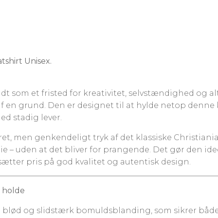
tshirt Unisex.
dt som et fristed for kreativitet, selvstændighed og a
f en grund. Den er designet til at hylde netop denne k
ed stadig lever.
et, men genkendeligt tryk af det klassiske Christiani
ie – uden at det bliver for prangende. Det gør den idee
 sætter pris på god kvalitet og autentisk design.
t holde
 en blød og slidstærk bomuldsblanding, som sikrer bå