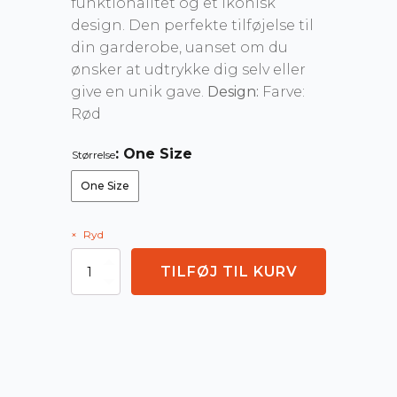
funktionalitet og et ikonisk
design. Den perfekte tilføjelse til
din garderobe, uanset om du
ønsker at udtrykke dig selv eller
give en unik gave.
Design:
Farve:
Rød
: One Size
Størrelse
One Size
Ryd
Christiania
TILFØJ TIL KURV
Pengepung
-
Logo
+
Spel
lout
antal