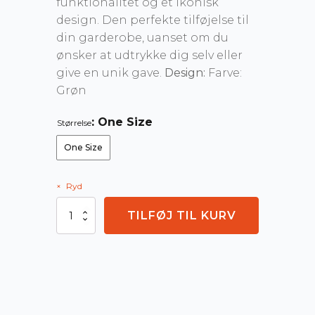
funktionalitet og et ikonisk
design. Den perfekte tilføjelse til
din garderobe, uanset om du
ønsker at udtrykke dig selv eller
give en unik gave.
Design:
Farve:
Grøn
: One Size
Størrelse
One Size
Ryd
Christiania
TILFØJ TIL KURV
Pengepung
-
Logo
+
Spell
out
antal